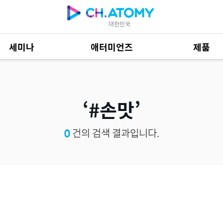
대한민국
세미나
애터미언즈
제품
제품 자료
684
#손맛
0
건의 검색 결과입니다.