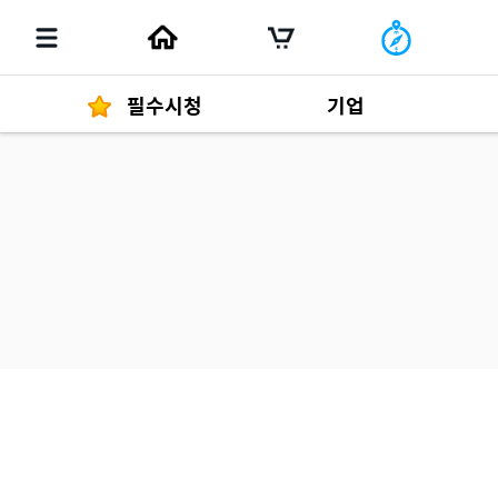
필수시청
기업
경영자 메세지
292
발행물