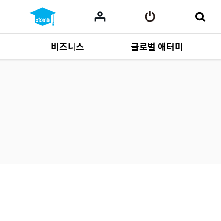
비즈니스
글로벌 애터미
사업 자료
165
Multi-language
551