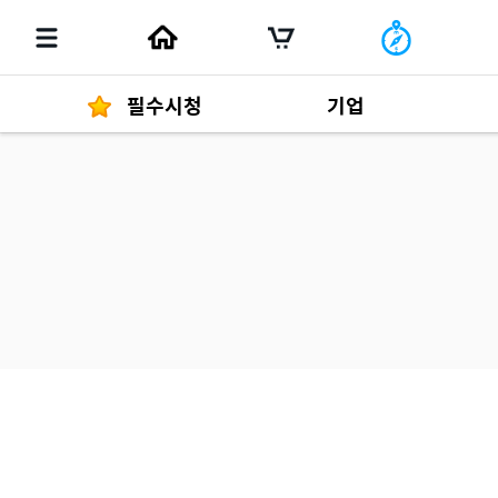
필수시청
기업
경영자 메세지
292
발행물