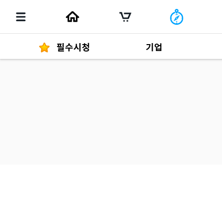
필수시청
기업
경영자 메세지
292
발행물