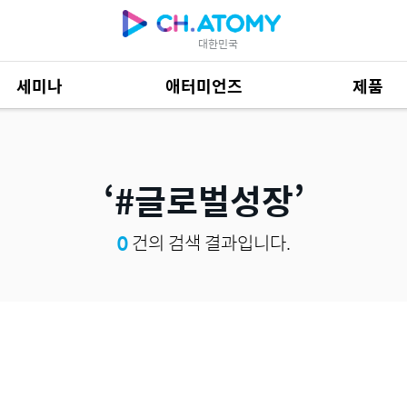
대한민국
세미나
애터미언즈
제품
제품 자료
684
#글로벌성장
0
건의 검색 결과입니다.