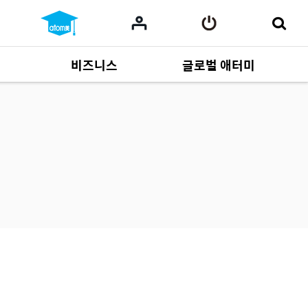
비즈니스
글로벌 애터미
사업 자료
165
Multi-language
551