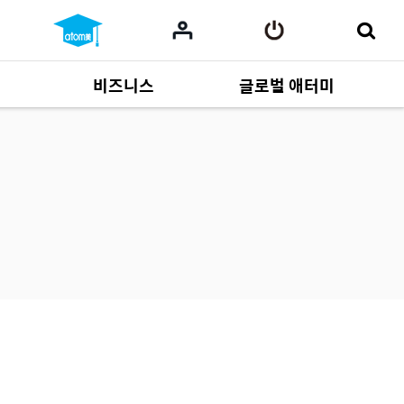
비즈니스
글로벌 애터미
사업 자료
165
Multi-language
551