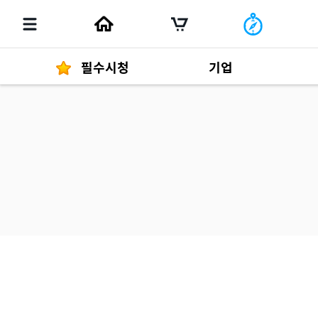
필수시청
기업
경영자 메세지
292
발행물