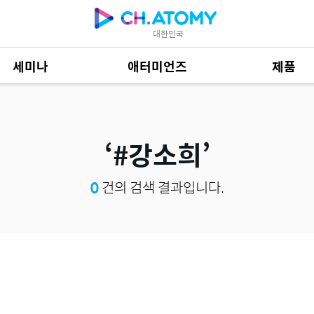
대한민국
세미나
애터미언즈
제품
제품 자료
685
#강소희
0
건의 검색 결과입니다.