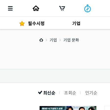
필수시청
기업
기업
기업 문화
경영자 메세지
292
발행물
최신순
조회순
인기순