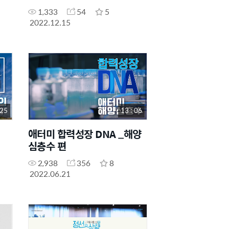
1,333
54
5
2022.12.15
 25
13 : 06
애터미 합력성장 DNA _해양
심층수 편
2,938
356
8
2022.06.21