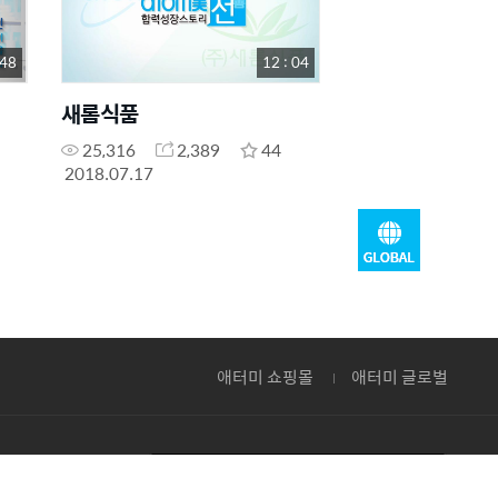
 48
12 : 04
새롬식품
25,316
2,389
44
2018.07.17
애터미 쇼핑몰
애터미 글로벌
대한민국(Korea)