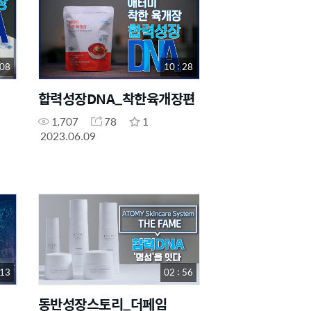
 08
10 : 28
합력성장DNA_착한육개장편
1,707
78
1
2023.06.09
 13
02 : 56
동반성장스토리_더페임