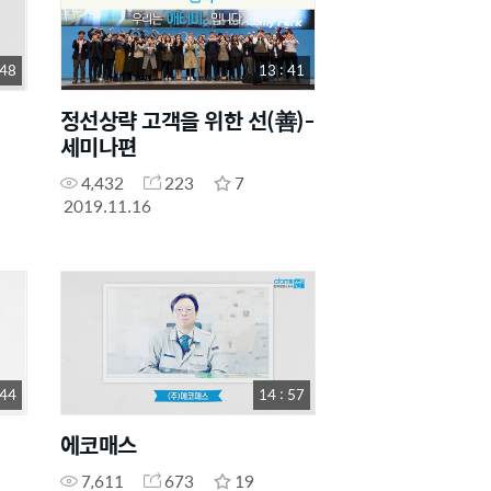
 48
13 : 41
정선상략 고객을 위한 선(善)-
세미나편
4,432
223
7
2019.11.16
 44
14 : 57
에코매스
7,611
673
19