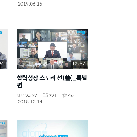
2019.06.15
 52
12 : 57
합력성장 스토리 선(善)_특별
편
19,397
991
46
2018.12.14