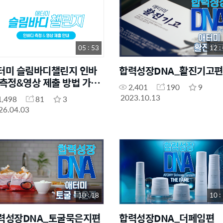
05 : 53
12 :
터미 슬림바디챌린지 인바
합력성장DNA_활진기고편
 측정&영상 제출 방법 가이
2,401
190
9
2023.10.13
1,498
81
3
26.04.03
10 : 18
10 :
력성장DNA_토굴묵은지편
합력성장DNA_더페임편