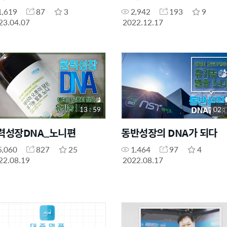
1,619
87
3
2,942
193
9
23.04.07
2022.12.17
13 : 59
02 :
력성장DNA_노니편
동반성장의 DNA가 되다
5,060
827
25
1,464
97
4
22.08.19
2022.08.17