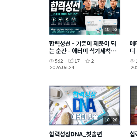
10 : 53
합력성선 - 기준이 제품이 되
애
는 순간 - 애터미 식기세척기
디
세제
드
562
17
2
2026.06.24
20
10 : 28
합력성장DNA_칫솔편
합