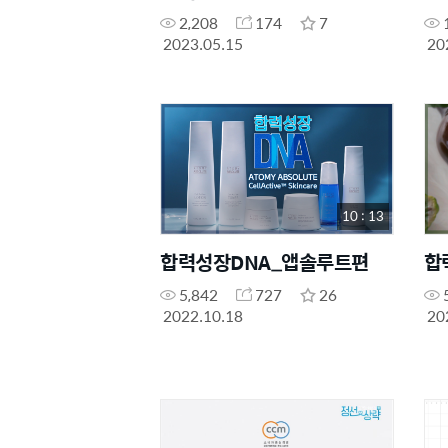
2,208
174
7
2023.05.15
20
10 : 13
합력성장DNA_앱솔루트편
합
5,842
727
26
2022.10.18
20