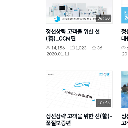
06 : 50
정선상략 고객을 위한 선
정
(善)_CCM편
대
14,156
1,023
36
2020.01.11
20
10 : 56
정선상략 고객을 위한 선(善)-
정
품질보증편
고