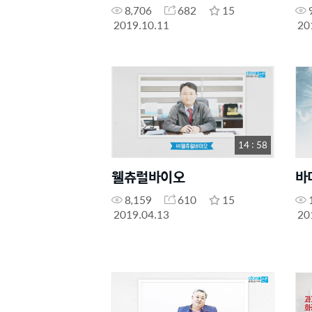
8,706
682
15
2019.10.11
20
14 : 58
웰츄럴바이오
8,159
610
15
2019.04.13
20