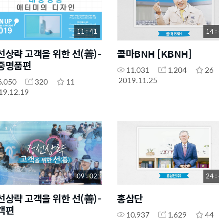
11 : 41
14 :
선상략 고객을 위한 선(善)-
콜마BNH [KBNH]
중명품편
11,031
1,204
26
2019.11.25
6,050
320
11
19.12.19
09 : 02
24 :
선상략 고객을 위한 선(善)-
홍삼단
객편
10,937
1,629
44