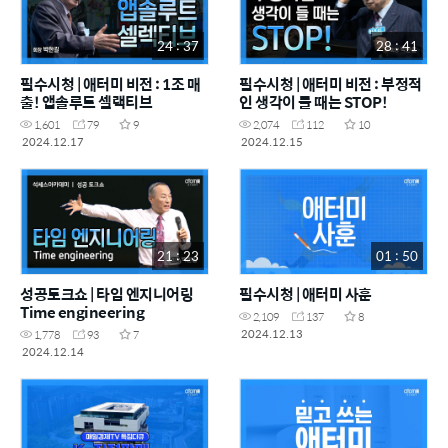
24 : 37
28 : 41
필수시청 | 애터미 비전 : 1조 매
필수시청 | 애터미 비전 : 부정적
출! 앱솔루트 셀랙티브
인 생각이 들 때는 STOP!
1,601
79
9
2,074
112
10
2024.12.17
2024.12.15
21 : 23
01 : 50
성공토크쇼 | 타임 엔지니어링
필수시청 | 애터미 사훈
Time engineering
2,109
137
8
2024.12.13
1,778
93
7
2024.12.14