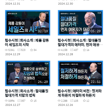
2024.12.31
2024.12.30
32 : 19
05 : 29
필수시청 | 회사소개 : 제품 감동
필수시청 | 회사소개 : 절대품질
이 세일즈의 시작
절대가격의 애터미, 먼저 애용자
가 돼라
5,341
523
34
4,158
437
16
2024.12.29
2024.12.28
26 : 29
22 : 51
필수시청 | 회사소개 : 절대품질
필수시청 | 애터미 비전 : 철저하
절대가격 지맘의 법칙
게 하든지 처절하게 하든지
3,896
357
15
2,288
105
12
2024.12.27
2024.12.26