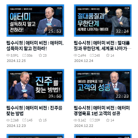
25 : 53
32 : 24
필수시청 | 애터미 비전 : 애터미,
필수시청 | 애터미 비전 : 절대품
설득하지 말고 전하라!
질과 무한단계, 세계로 나아가는
애터미
3,591
336
23
2,694
245
14
2024.12.25
2024.12.24
39 : 50
22 : 23
필수시청 | 애터미 비전 : 진주를
필수시청 | 애터미 비전 : 애터미
찾는 방법
경영목표 1번 고객의 성공
2,268
145
15
3,162
209
14
2024.12.23
2024.12.22