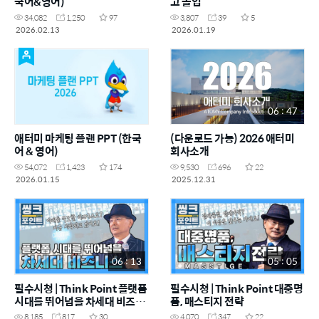
국어&영어)
고 몰입
34,082
1,250
97
3,807
39
5
2026.02.13
2026.01.19
06 : 47
애터미 마케팅 플랜 PPT (한국
(다운로드 가능) 2026 애터미
어 & 영어)
회사소개
54,072
1,423
174
9,530
696
22
2026.01.15
2025.12.31
06 : 13
05 : 05
필수시청 | Think Point 플랫폼
필수시청 | Think Point 대중명
시대를 뛰어넘을 차세대 비즈니
품, 매스티지 전략
스
8,185
817
30
4,070
347
22