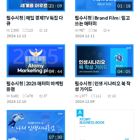
23 : 09
01 : 18
필수시청 | 매일 경제TV 특집 다
필수시청 | Brand Film : 믿고
큐
쓰는 애터미
2,355
215
13
987
36
4
2024.12.12
2024.12.11
04 : 44
04 : 05
필수시청 | 2025 애터미 마케팅
필수시청 | 인생 시나리오 북 작
플랜
성 가이드
5,682
678
37
1,377
111
10
2024.12.10
2024.12.09
07 : 30