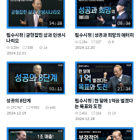
34 : 28
08 : 36
필수시청 | 균형잡힌 삶과 인생시
필수시청 | 성공과 희망의 애터미
나리오
2,284
207
8
2024.12.20
3,284
338
16
2024.12.21
50 : 11
21 : 34
성공의 8단계
필수시청 | 한 달에 1억을 벌겠다
는 목표와 도전
192,967
9,950
640
2024.12.19
2,401
263
13
2024.12.18