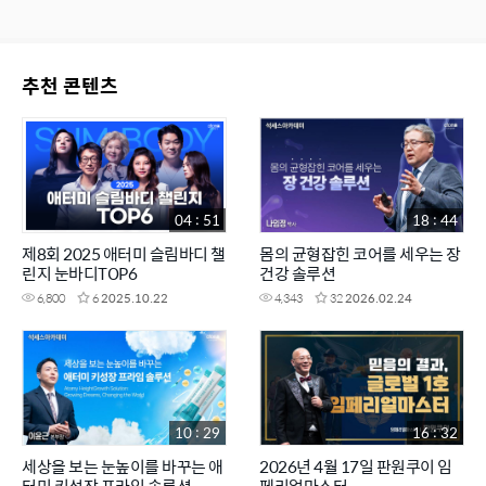
추천 콘텐츠
04 : 51
18 : 44
제8회 2025 애터미 슬림바디 챌
몸의 균형잡힌 코어를 세우는 장
린지 눈바디TOP6
건강 솔루션
6,800
6
2025.10.22
4,343
32
2026.02.24
10 : 29
16 : 32
세상을 보는 눈높이를 바꾸는 애
2026년 4월 17일 판원쿠이 임
터미 키성장 프라임 솔루션
페리얼마스터