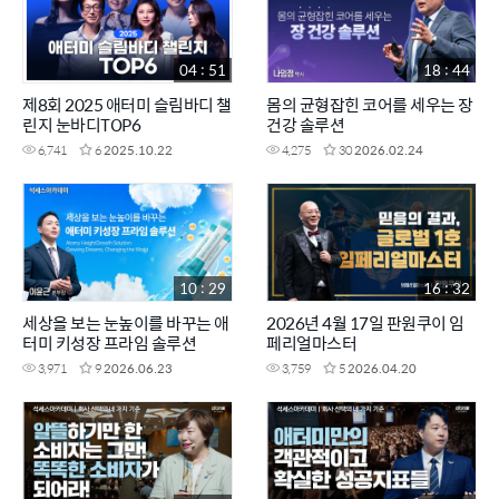
04 : 51
18 : 44
제8회 2025 애터미 슬림바디 챌
몸의 균형잡힌 코어를 세우는 장
린지 눈바디TOP6
건강 솔루션
6,741
6
2025.10.22
4,275
30
2026.02.24
10 : 29
16 : 32
세상을 보는 눈높이를 바꾸는 애
2026년 4월 17일 판원쿠이 임
터미 키성장 프라임 솔루션
페리얼마스터
3,971
9
2026.06.23
3,759
5
2026.04.20