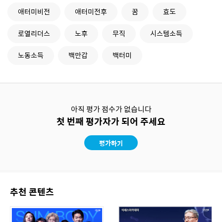
애터미비전
애터미전후
꿈
효도
로열리더스
노후
무직
시스템소득
노동소득
백만갑
백터미
아직 평가 점수가 없습니다
첫 번째 평가자가 되어 주세요
평가하기
추천 콘텐츠