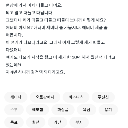
현장에 가서 이제 떠들고 다녀요.
되고 말고 떠들고 다닙니다.
그랬더니 제가 떠들고 떠들고 떠들다 보니까 어떻게 해요?
애터미 아세요? 애터미 세미나 좀 가봅시다. 애터미 제품 좀
써봅시다.
이 얘기가 나오더라고요. 그래서 이제 그렇게 제가 떠들고
다녔더니
얘기도 나오기 시작을 했고 어 제가 한 10년 해서 월천댁 되려고
했는데요.
저 4년 하니까 월천댁 되더라고요.
세미나
오토판매사
비즈니스
주진선
주부
헤모힘
화장품
욕심
용기
목표
월천
가난
부자