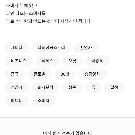
소비자 뒤에 있고
파면 나오는 소비자를
파트너와 함께 만드는 것부터 시작하면 됩니다
세미나
나의성공스토리
환영사
비즈니스
석세스
오롯
박광욱
중국
글로벌
30대
홍콩영화
성공자
회사분석
생존
꿈
열정
파트너
소비자
아직 평가 점수가 없습니다