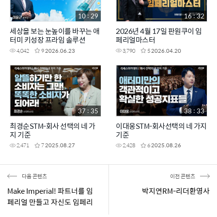
10 : 29
16 : 32
세상을 보는 눈높이를 바꾸는 애
2026년 4월 17일 판원쿠이 임
터미 키성장 프라임 솔루션
페리얼마스터
4,042
9
2026.06.23
3,790
5
2026.04.20
37 : 35
38 : 33
최경순STM-회사 선택의 네 가
이대웅STM-회사선택의 네 가지
지 기준
기준
2,471
7
2025.08.27
2,428
6
2025.08.26
다음 콘텐츠
이전 콘텐츠
Make Imperial! 파트너를 임
박지연RM-리더환영사
페리얼 만들고 자신도 임페리
얼 되라