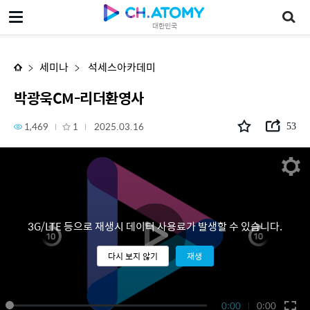
박광욱CM-리더환영사
대한민국
세미나
석세스아카데미
박광욱CM-리더환영사
1,469
1
2025.03.16
53
3G/LTE 등으로 재생시 데이터 사용료가 발생할 수 있습니다.
다시 보지 않기
재생
0:00
0:00