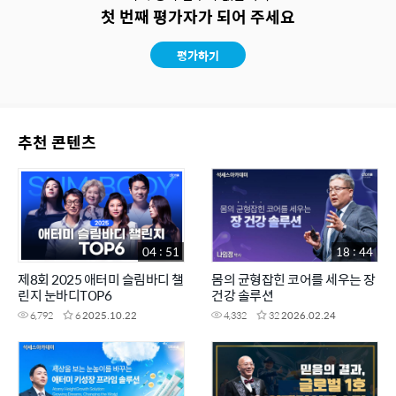
첫 번째 평가자가 되어 주세요
평가하기
추천 콘텐츠
04 : 51
18 : 44
제8회 2025 애터미 슬림바디 챌
몸의 균형잡힌 코어를 세우는 장
린지 눈바디TOP6
건강 솔루션
6,792
6
2025.10.22
4,332
32
2026.02.24