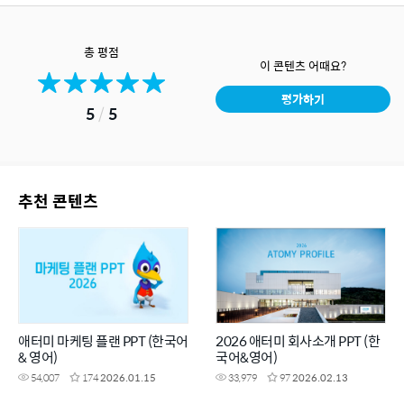
총 평점
이 콘텐츠 어때요?
평가하기
5
/
5
추천 콘텐츠
애터미 마케팅 플랜 PPT (한국어
2026 애터미 회사소개 PPT (한
& 영어)
국어&영어)
54,007
174
2026.01.15
33,979
97
2026.02.13