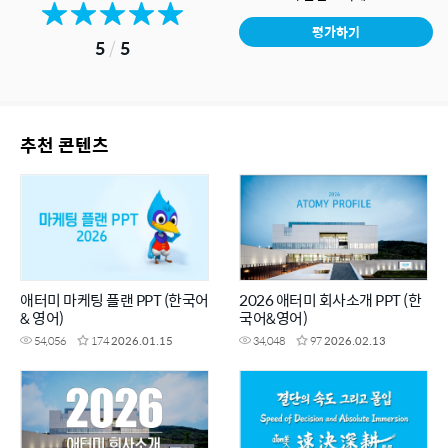
평가하기
5
/
5
추천 콘텐츠
애터미 마케팅 플랜 PPT (한국어
2026 애터미 회사소개 PPT (한
& 영어)
국어&영어)
54,056
174
2026.01.15
34,048
97
2026.02.13