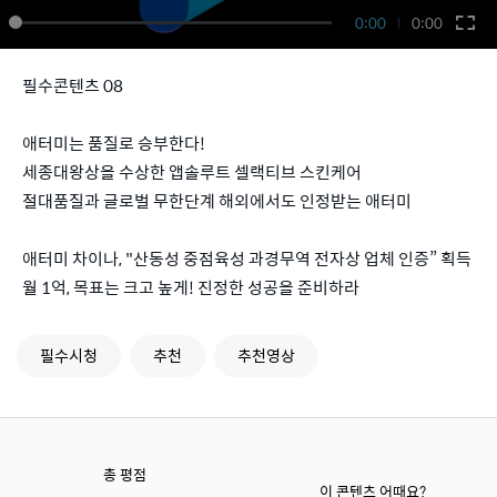
0:00
0:00
필수콘텐츠 08
애터미는 품질로 승부한다!
세종대왕상을 수상한 앱솔루트 셀랙티브 스킨케어
절대품질과 글로벌 무한단계 해외에서도 인정받는 애터미
애터미 차이나, "산동성 중점육성 과경무역 전자상 업체 인증” 획득
월 1억, 목표는 크고 높게! 진정한 성공을 준비하라
필수시청
추천
추천영상
총 평점
이 콘텐츠 어때요?