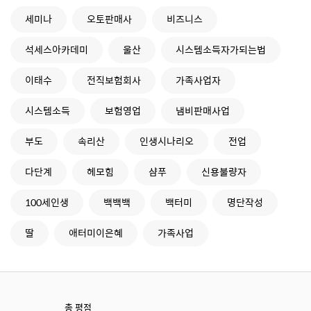
세미나
오토판매사
비즈니스
석세스아카데미
울산
시스템소득자가되는법
이태수
전직보험회사
가족사업자
시스템소득
보험영업
냄비판매사업
부도
속리산
인생시나리오
전업
다단계
헤모힘
샴푸
신용불량자
100세인생
백백백
백터미
명단작성
딸
애터미이은혜
가족사업
총 평점