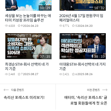
10 : 29
16 : 32
세상을 보는 눈높이를 바꾸는 애
2026년 4월 17일 판원쿠이 임
터미 키성장 프라임 솔루션
페리얼마스터
4,003
9
2026.06.23
3,771
5
2026.04.20
37 : 35
38 : 33
최경순STM-회사 선택의 네 가
이대웅STM-회사선택의 네 가지
지 기준
기준
2,465
7
2025.08.27
2,421
6
2025.08.26
다음 콘텐츠
이전 콘텐츠
속리산 포레스트 미리보기!
애터미, '속리산 포레스트' 글
로벌 회원들에게 첫 오픈