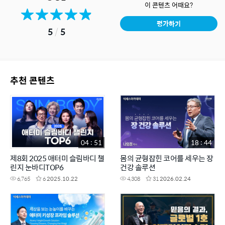
이 콘텐츠 어때요?
평가하기
5
/
5
추천 콘텐츠
04 : 51
18 : 44
제8회 2025 애터미 슬림바디 챌
몸의 균형잡힌 코어를 세우는 장
린지 눈바디TOP6
건강 솔루션
6,765
6
2025.10.22
4,308
31
2026.02.24