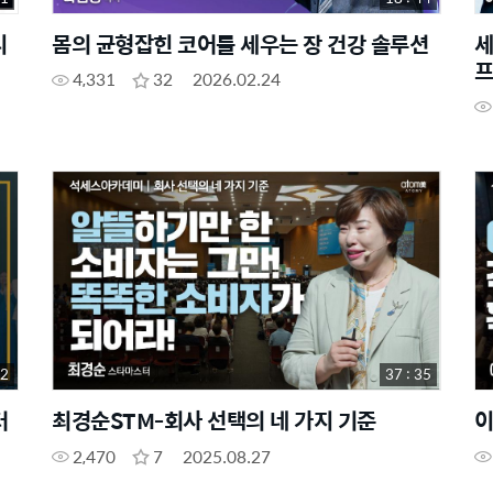
디
몸의 균형잡힌 코어를 세우는 장 건강 솔루션
세
프
4,331
32
2026.02.24
32
37 : 35
터
최경순STM-회사 선택의 네 가지 기준
이
2,470
7
2025.08.27