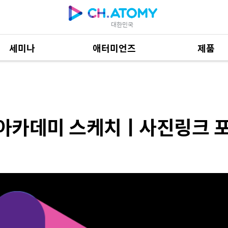
대한민국
세미나
애터미언즈
제품
 스케치ㅣ사진링크 포함
제품 자료
685
세스아카데미 스케치ㅣ사진링크 