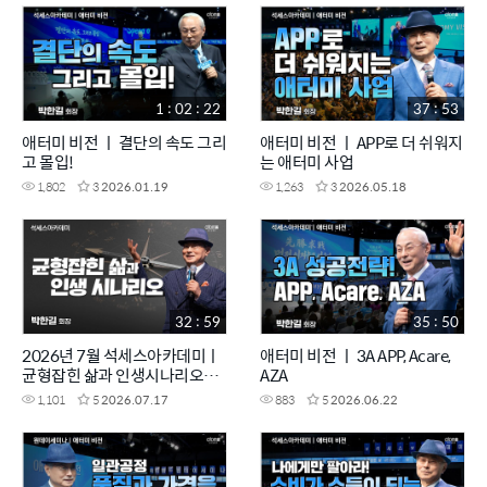
1 : 02 : 22
37 : 53
애터미 비전 ㅣ 결단의 속도 그리
애터미 비전 ㅣ APP로 더 쉬워지
고 몰입!
는 애터미 사업
1,802
3
2026.01.19
1,263
3
2026.05.18
32 : 59
35 : 50
2026년 7월 석세스아카데미ㅣ
애터미 비전 ㅣ 3A APP, Acare,
균형잡힌 삶과 인생시나리오ㅣ
AZA
박한길회장
1,101
5
2026.07.17
883
5
2026.06.22