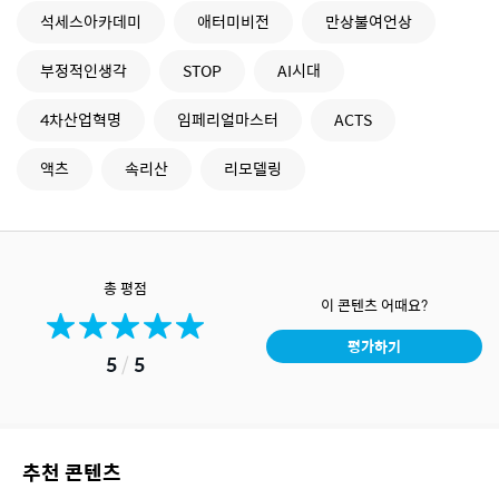
석세스아카데미
애터미비전
만상불여언상
부정적인생각
STOP
AI시대
4차산업혁명
임페리얼마스터
ACTS
액츠
속리산
리모델링
총 평점
이 콘텐츠 어때요?
평가하기
5
/
5
추천 콘텐츠