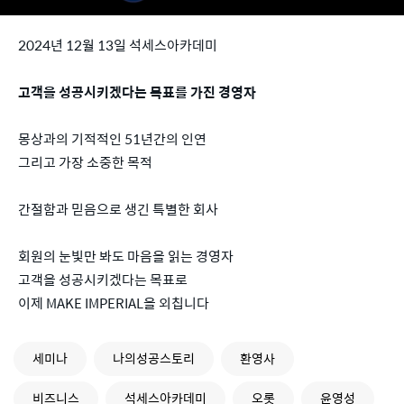
2024년 12월 13일 석세스아카데미
고객을 성공시키겠다는 목표를 가진 경영자
몽상과의 기적적인 51년간의 인연
그리고 가장 소중한 목적
간절함과 믿음으로 생긴 특별한 회사
회원의 눈빛만 봐도 마음을 읽는 경영자
고객을 성공시키겠다는 목표로
이제 MAKE IMPERIAL을 외칩니다
세미나
나의성공스토리
환영사
비즈니스
석세스아카데미
오롯
윤영성