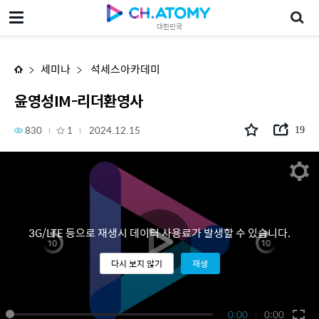
윤영성IM-리더환영사
대한민국
세미나
석세스아카데미
윤영성IM-리더환영사
830
1
2024.12.15
19
3G/LTE 등으로 재생시 데이터 사용료가 발생할 수 있습니다.
다시 보지 않기
재생
0:00
0:00