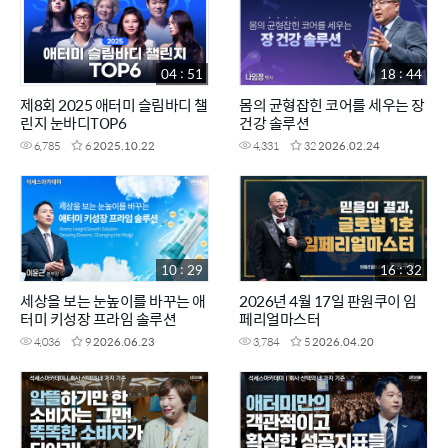
04 : 51
18 : 44
제8회 2025 애터미 슬림바디 챌
몸의 균형잡힌 코어를 세우는 장
린지 눈바디TOP6
건강 솔루션
6,785
6
2025.10.22
4,331
32
2026.02.24
10 : 29
16 : 32
세상을 보는 눈높이를 바꾸는 애
2026년 4월 17일 판원쿠이 임
터미 키성장 프라임 솔루션
페리얼마스터
4,036
9
2026.06.23
3,784
5
2026.04.20