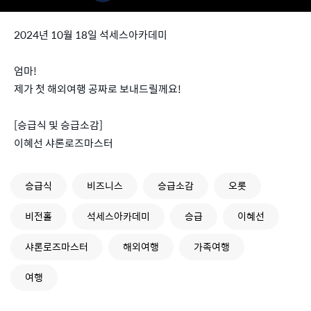
2024년 10월 18일 석세스아카데미
엄마!
제가 첫 해외여행 공짜로 보내드릴께요!
[승급식 및 승급소감]
이혜선 샤론로즈마스터
승급식
비즈니스
승급소감
오롯
비전홀
석세스아카데미
승급
이혜선
샤론로즈마스터
해외여행
가족여행
여행