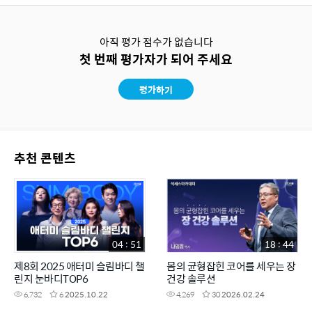
아직 평가 점수가 없습니다
첫 번째 평가자가 되어 주세요
평가하기
추천 콘텐츠
04 : 51
18 : 44
제8회 2025 애터미 슬림바디 챌
몸의 균형잡힌 코어를 세우는 장
린지 눈바디TOP6
건강 솔루션
6,732
6
2025.10.22
4,269
30
2026.02.24