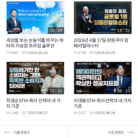
10 : 29
16 : 32
세상을 보는 눈높이를 바꾸는 애
2026년 4월 17일 판원쿠이 임
터미 키성장 프라임 솔루션
페리얼마스터
3,967
9
2026.06.23
3,758
5
2026.04.20
37 : 35
38 : 33
최경순STM-회사 선택의 네 가
이대웅STM-회사선택의 네 가지
지 기준
기준
2,460
7
2025.08.27
2,417
6
2025.08.26
다음 콘텐츠
이전 콘텐츠