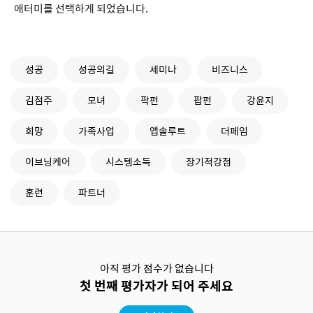
애터미를 선택하게 되었습니다.
성공
성공의길
세미나
비즈니스
김점주
모녀
팍펀
팝펀
강윤지
희망
가족사업
앱솔루트
더페임
이브닝케어
시스템소득
장기적강점
훈련
파트너
아직 평가 점수가 없습니다
첫 번째 평가자가 되어 주세요