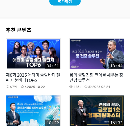
평가하기
추천 콘텐츠
04 : 51
18 : 44
제8회 2025 애터미 슬림바디 챌
몸의 균형잡힌 코어를 세우는 장
린지 눈바디TOP6
건강 솔루션
6,791
6
2025.10.22
4,331
32
2026.02.24
10 : 29
16 : 32