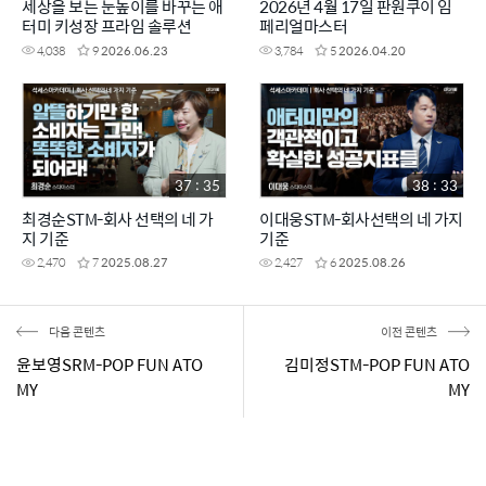
세상을 보는 눈높이를 바꾸는 애
2026년 4월 17일 판원쿠이 임
터미 키성장 프라임 솔루션
페리얼마스터
4,038
9
2026.06.23
3,784
5
2026.04.20
37 : 35
38 : 33
최경순STM-회사 선택의 네 가
이대웅STM-회사선택의 네 가지
지 기준
기준
2,470
7
2025.08.27
2,427
6
2025.08.26
다음 콘텐츠
이전 콘텐츠
윤보영SRM-POP FUN ATO
김미정STM-POP FUN ATO
MY
MY