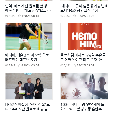
면역·피로 개선 원료를 한 병
'애터미 오롯이 담은 유기농 발효
에… '애터미 헤모힘 샷'으로 활
노니', IR52 장영실상 수상
력 UP!
4,025
4
2025.08.13
3,500
2
2026.01.06
애터미, 매출 3조 ‘헤모힘’으로
음료처럼 마시는 K생약 추출물
배드민턴 대표팀 지원
로 면역 높이고 피로 풀자- 애터
미 헤모힘 샷
2,141
4
2026.03.04
2,131
2
2025.09.09
[iR52 장영실상] '신의 선물' 노
100세 시대 복병 '면역계의 노
니, 1440시간 발효로 효능 높였
화'… '헤모힘 당귀등 혼합추출