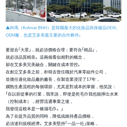
▲科瑪（Kolmar BNH）是韓國最大的化妝品與保健品OEM、
ODM廠，也是艾多美最主要的合作夥伴。
要迎合「大眾」，就必須價格合理；要符合「精品」，
就必須品質精良。這兩個看似相對的概念，
卻在艾多美完美融合，關鍵在成本管控。
在創立艾多美之前，朴韓吉曾任職於汽車零組件公司，
並擔任過化妝品廠的廠長，在製造業浸淫了17年，
嫻熟生產流程的每個環節，尤其是對成本的掌握，他笑說：
「在以前從事的行業，我常說，即使是乾毛巾我也能擰出水來
（控制成本），經營流通事業之後，
我發現這根本是一條濕毛巾。」
為了在提升品質的同時，降低或維持產品價格，
必須達到規模經濟。艾多美堅持「一品一社」策略，