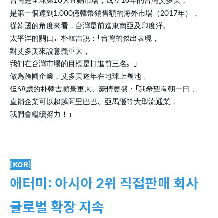
是第一個達到1,000億韓幣銷售額的海外市場（2017年），
從韓國的角度來看，台灣是前進東南亞及印度洋、
太平洋的關口。朴韓吉說：「台灣的傑出表現，
對艾多美來說意義重大，
我們在台灣市場的目標是打進前三名。」
做為跨國企業，艾多美逐年在地球上圈地，
但68歲的朴韓吉願景更大、豪情更盛：「我希望有朝一日，
直銷企業可以超越阿里巴巴、亞馬遜等大型流通業，
我們會繼續努力！」
[KOR]
애터미: 아시아 2위 직접판매 회사
글로벌 확장 지속