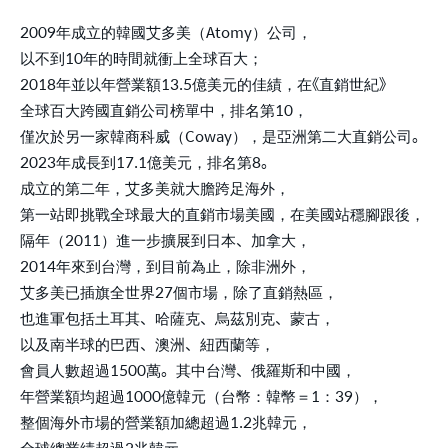
2009年成立的韓國艾多美（Atomy）公司，
以不到10年的時間就衝上全球百大；
2018年並以年營業額13.5億美元的佳績，在《直銷世紀》
全球百大跨國直銷公司榜單中，排名第10，
僅次於另一家韓商科威（Coway），是亞洲第二大直銷公司。
2023年成長到17.1億美元，排名第8。
成立的第二年，艾多美就大膽跨足海外，
第一站即挑戰全球最大的直銷市場美國，在美國站穩腳跟後，
隔年（2011）進一步擴展到日本、加拿大，
2014年來到台灣，到目前為止，除非洲外，
艾多美已插旗全世界27個市場，除了直銷熱區，
也進軍包括土耳其、哈薩克、烏茲別克、蒙古，
以及南半球的巴西、澳洲、紐西蘭等，
會員人數超過1500萬。其中台灣、俄羅斯和中國，
年營業額均超過1000億韓元（台幣：韓幣＝1：39），
整個海外市場的營業額加總超過1.2兆韓元，
全球總業績超過2兆韓元。