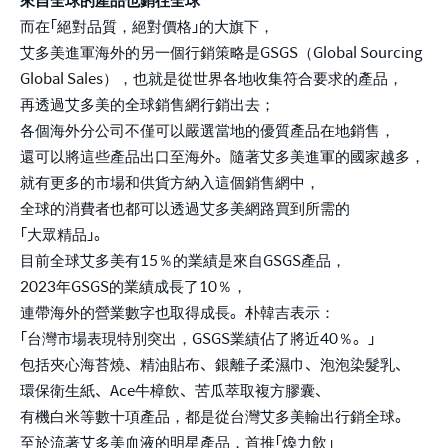
而在「絕對品質，絕對價格」的大旗下，
艾多美進軍海外的另一個行銷策略是GSGS（Global Sourcing
Global Sales），也就是從世界各地收集符合要求的產品，
再透過艾多美的全球銷售網行銷出去；
各個海外分公司不僅可以嚴選當地的優質產品在地銷售，
還可以將這些產品出口至海外。隨著艾多美進軍的國家越多，
就有更多的市場和供貨方納入這個銷售網中，
全球的消費者也都可以透過艾多美網路買到所需的
「大眾精品」。
目前全球艾多美有15％的業績是來自GSGS產品，
2023年GSGS的業績成長了10％，
連帶海外的營業數字也取得成長。朴韓吉表示：
「台灣市場表現特別突出，GSGS業績佔了將近40％。」
包括夾心海苔燒、精油貼布、銀離子柔濕巾、泡泡染髮乳、
環保衛生紙、Ace牛樟飲、苦瓜萃取複方膠囊、
有機白米等數十項產品，都是從台灣艾多美輸出行銷全球。
至於流著艾多美血液的明星產品，首推「煥力飲」