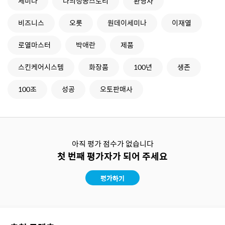
세미나
나의성공스토리
환영사
비즈니스
오롯
원데이세미나
이재열
로열마스터
박애란
제품
스킨케어시스템
화장품
100년
생존
100조
성공
오토판매사
아직 평가 점수가 없습니다
첫 번째 평가자가 되어 주세요
평가하기