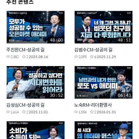
추천 콘텐츠
48 : 00
48 : 51
주진완CM-성공의 길
김범수CM-성공의 길
2,382
2
2025.08.16
2,095
6
2025.11.29
30 : 52
06 : 43
김성심CM-성공의 길
노숙RM-리더환영사
1,614
2
2025.11.01
1,556
2
2026.01.31