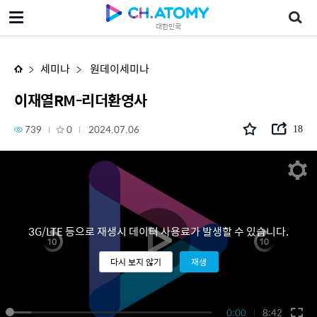
이재열RM-리더환영사
대한민국
세미나
원데이세미나
이재열RM-리더환영사
739
0
2024.07.06
18
3G/LTE 등으로 재생시 데이터 사용료가 발생할 수 있습니다.
다시 보지 않기
재생
0:00
8:42