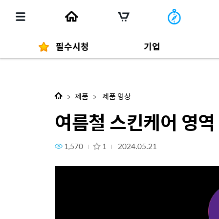
필수시청
기업
다음 콘텐츠
여름철 스킨케어 영역 100점 I '
경영자 메세지
292
제품
제품 영상
여름철 스킨케어 영역 1
1,570
1
2024.05.21
발행물