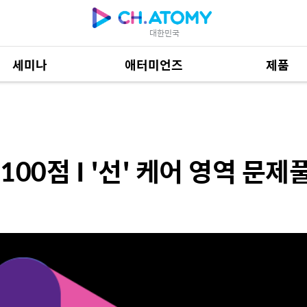
대한민국
세미나
애터미언즈
제품
선' 케어 영역 문제풀이
제품 자료
684
00점 I '선' 케어 영역 문제