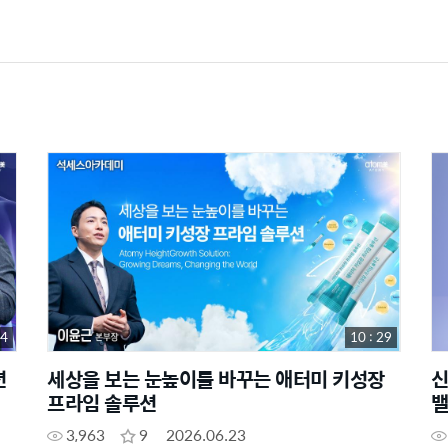
44
10 : 29
션
세상을 보는 눈높이를 바꾸는 애터미 키성장
신
프라임 솔루션
밸
3,963
9
2026.06.23