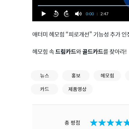
0:00
2:47
애터미 헤모힘 “피로개선” 기능성 추가 인
헤모힘 속
드림카드
와
골드카드
를 찾아라!
뉴스
홍보
헤모힘
카드
제품영상
총 평점