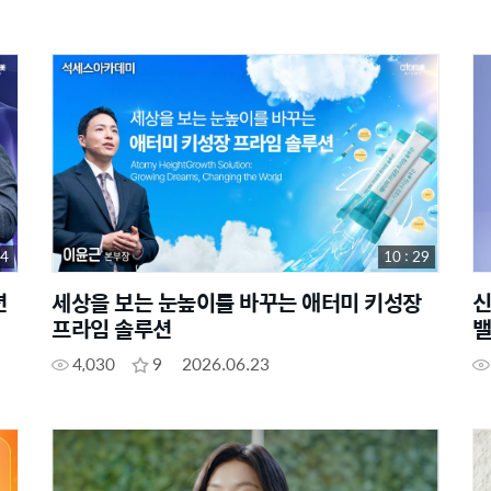
44
10 : 29
션
세상을 보는 눈높이를 바꾸는 애터미 키성장
신
프라임 솔루션
밸
4,030
9
2026.06.23