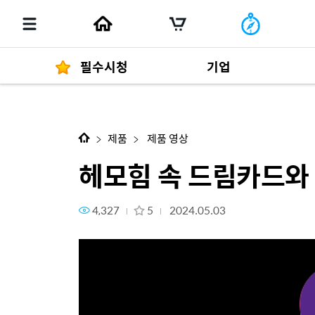
필수시청
기업
다음 콘텐츠
헤모힘 속 드림카드와 골드카드를
경영자 메세지
292
제품
제품 영상
헤모힘 속 드림카드와
4,327
5
2024.05.03
발행물