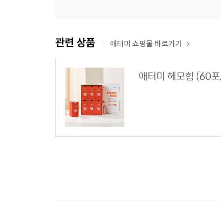
관련 상품
애터미 쇼핑몰 바로가기
애터미 헤모힘 (60포