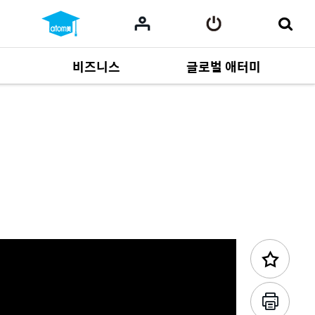
비즈니스
글로벌 애터미
사업 자료
165
Multi-language
551