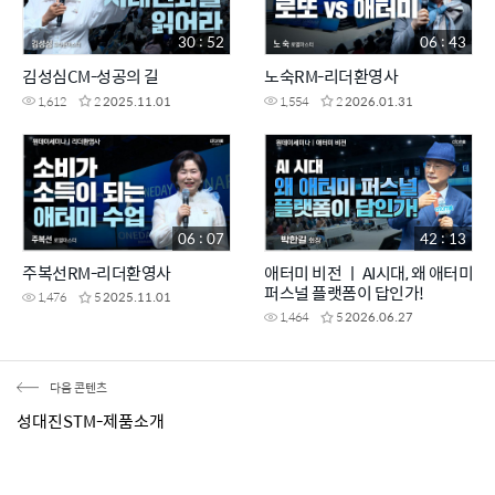
30 : 52
06 : 43
김성심CM-성공의 길
노숙RM-리더환영사
1,612
2
2025.11.01
1,554
2
2026.01.31
06 : 07
42 : 13
주복선RM-리더환영사
애터미 비전 ㅣ AI시대, 왜 애터미
퍼스널 플랫폼이 답인가!
1,476
5
2025.11.01
1,464
5
2026.06.27
다음 콘텐츠
성대진STM-제품소개