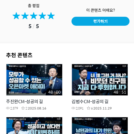
총 평점
이 콘텐츠 어때요?
평가하기
5
/
5
추천 콘텐츠
48 : 00
48 : 51
주진완CM-성공의 길
김범수CM-성공의 길
2,379
2
2025.08.16
2,091
6
2025.11.29