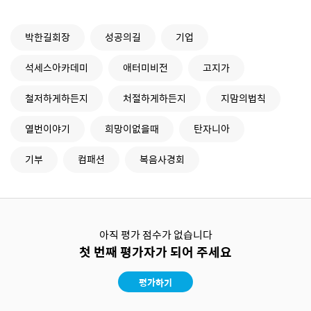
박한길회장
성공의길
기업
석세스아카데미
애터미비전
고지가
철저하게하든지
처절하게하든지
지맘의법칙
열번이야기
희망이없을때
탄자니아
기부
컴패션
복음사경회
아직 평가 점수가 없습니다
첫 번째 평가자가 되어 주세요
평가하기