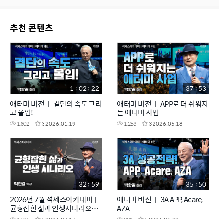
추천 콘텐츠
1 : 02 : 22
37 : 53
애터미 비전 ㅣ 결단의 속도 그리
애터미 비전 ㅣ APP로 더 쉬워지
고 몰입!
는 애터미 사업
1,802
3
2026.01.19
1,263
3
2026.05.18
32 : 59
35 : 50
2026년 7월 석세스아카데미ㅣ
애터미 비전 ㅣ 3A APP, Acare,
균형잡힌 삶과 인생시나리오ㅣ
AZA
박한길회장