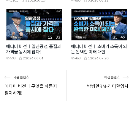
1,101
5
2026.07.17
883
5
2026.06.22
12 : 33
35 : 49
애터미 비전 ㅣ일관공정, 품질과
애터미 비전 ㅣ 소비가 소득이 되
가격을 동시에 잡다!
는 완벽한 미래 대안
538
2
2026.08.01
468
1
2026.07.20
다음 콘텐츠
이전 콘텐츠
애터미 비전 ㅣ무엇을 하든지
박병환RM-리더환영사
철저하게!