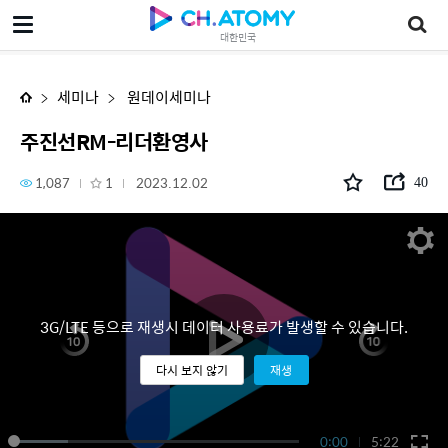
주진선RM-리더환영사
대한민국
세미나
원데이세미나
주진선RM-리더환영사
1,087
1
2023.12.02
40
3G/LTE 등으로 재생시 데이터 사용료가 발생할 수 있습니다.
다시 보지 않기
재생
0:00
5:22