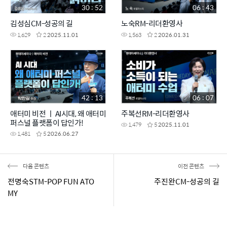
30 : 52
06 : 43
김성심CM-성공의 길
노숙RM-리더환영사
1,629
2
2025.11.01
1,563
2
2026.01.31
42 : 13
06 : 07
애터미 비전 ㅣ AI시대, 왜 애터미
주복선RM-리더환영사
퍼스널 플랫폼이 답인가!
1,479
5
2025.11.01
1,481
5
2026.06.27
다음 콘텐츠
이전 콘텐츠
전명숙STM-POP FUN ATO
주진완CM-성공의 길
MY