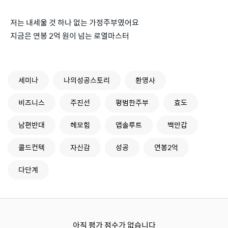
저는 내세울 것 하나 없는 가정주부였어요
지금은 연봉 2억 원이 넘는 로열마스터
세미나
나의성공스토리
환영사
비즈니스
주진선
평범한주부
효도
남편반대
헤모힘
앱솔루트
백만갑
콜드컨텍
자신감
성공
연봉2억
다단계
아직 평가 점수가 없습니다