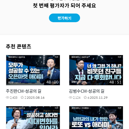
첫 번째 평가자가 되어 주세요
평가하기
추천 콘텐츠
48 : 00
48 : 51
주진완CM-성공의 길
김범수CM-성공의 길
2,403
2
2025.08.16
2,124
6
2025.11.29