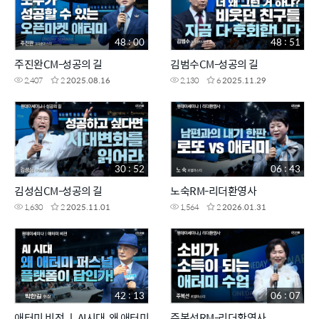
48 : 00
48 : 51
주진완CM-성공의 길
김범수CM-성공의 길
2,407
2
2025.08.16
2,130
6
2025.11.29
30 : 52
06 : 43
김성심CM-성공의 길
노숙RM-리더환영사
1,630
2
2025.11.01
1,564
2
2026.01.31
42 : 13
06 : 07
애터미 비전 ㅣ AI시대, 왜 애터미
주복선RM-리더환영사