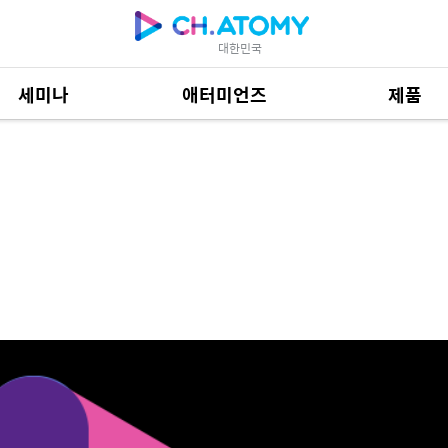
대한민국
세미나
애터미언즈
제품
제품 자료
685