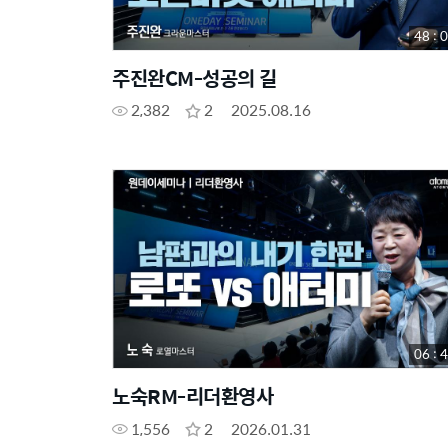
48 : 
주진완CM-성공의 길
2,382
2
2025.08.16
06 : 
노숙RM-리더환영사
1,556
2
2026.01.31