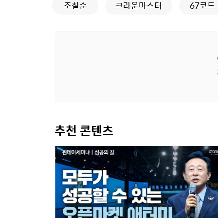
조칠순
크라운마스터
67코드
추천 콘텐츠