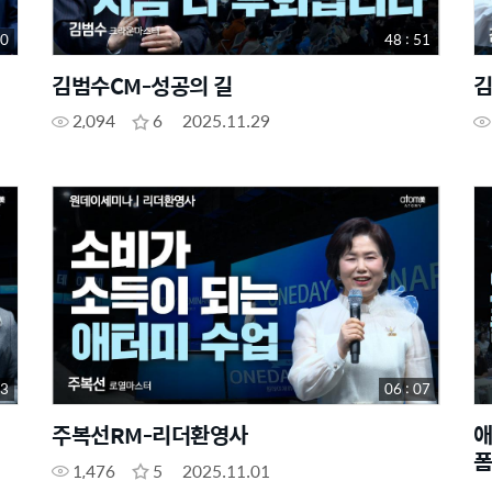
00
48 : 51
김범수CM-성공의 길
김
2,094
6
2025.11.29
43
06 : 07
주복선RM-리더환영사
애
폼
1,476
5
2025.11.01