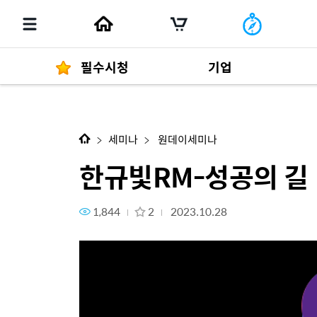
필수시청
기업
다음 콘텐츠
한규빛RM-성공의 길
경영자 메세지
292
세미나
원데이세미나
한규빛RM-성공의 길
1,844
2
2023.10.28
발행물