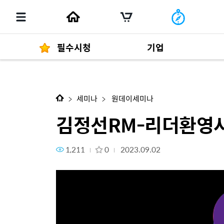
필수시청
기업
김정선RM-리더환영사
경영자 메세지
292
세미나
원데이세미나
김정선RM-리더환영
1,211
0
2023.09.02
발행물