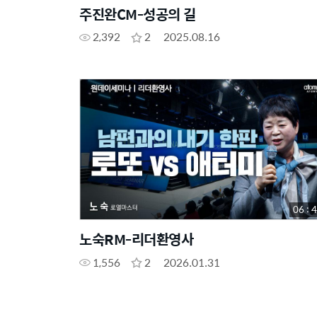
주진완CM-성공의 길
2,392
2
2025.08.16
06 : 
노숙RM-리더환영사
1,556
2
2026.01.31