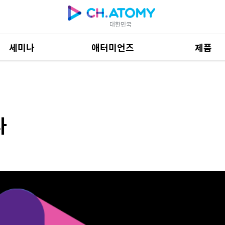
대한민국
세미나
애터미언즈
제품
제품 자료
685
사