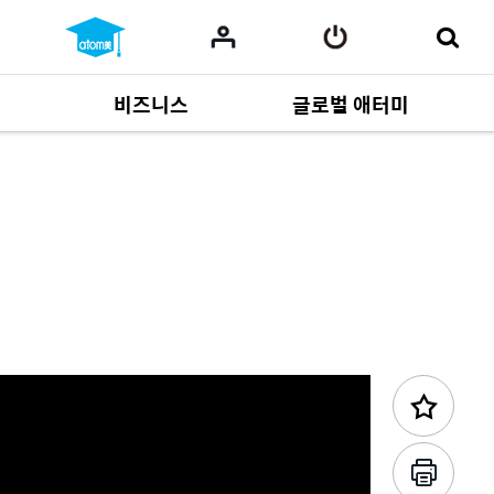
비즈니스
글로벌 애터미
사업 자료
165
Multi-language
551