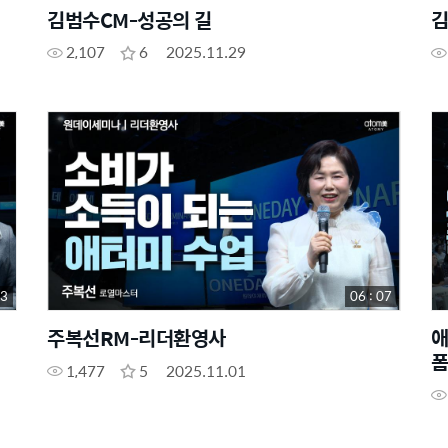
김범수CM-성공의 길
김
2,107
6
2025.11.29
43
06 : 07
주복선RM-리더환영사
애
폼
1,477
5
2025.11.01