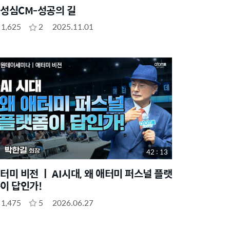
성심CM-성공의 길
1,625
2
2025.11.01
42 : 13
터미 비전 ㅣ AI시대, 왜 애터미 퍼스널 플랫
이 답인가!
1,475
5
2026.06.27