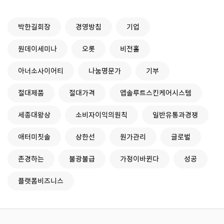
박한길회장
경영방침
기업
원데이세미나
오롯
비전홀
아너소사이어티
나눔명문가
기부
절대제품
절대가격
앱솔루트스킨케어시스템
세종대왕상
소비자이익의원칙
일반유통과경쟁
애터미칫솔
상한선
원가관리
글로벌
존경하는
불광불급
가정이바뀐다
성공
플랫폼비즈니스