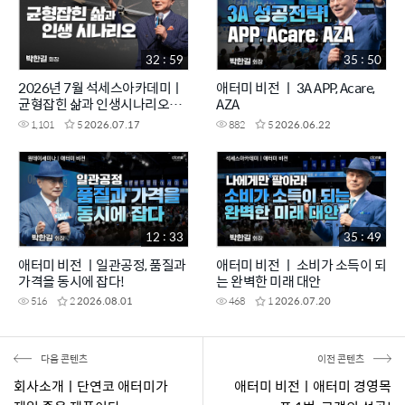
32 : 59
35 : 50
2026년 7월 석세스아카데미ㅣ
애터미 비전 ㅣ 3A APP, Acare,
균형잡힌 삶과 인생시나리오ㅣ
AZA
박한길회장
1,101
5
2026.07.17
882
5
2026.06.22
12 : 33
35 : 49
애터미 비전 ㅣ일관공정, 품질과
애터미 비전 ㅣ 소비가 소득이 되
가격을 동시에 잡다!
는 완벽한 미래 대안
516
2
2026.08.01
468
1
2026.07.20
다음 콘텐츠
이전 콘텐츠
회사소개ㅣ단연코 애터미가
애터미 비전ㅣ애터미 경영목