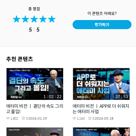
총 평점
이 콘텐츠 어때요?
평가하기
5
/
5
추천 콘텐츠
1 : 02 : 22
37 : 53
애터미 비전 ㅣ 결단의 속도 그리
애터미 비전 ㅣ APP로 더 쉬워지
고 몰입!
는 애터미 사업
1,802
3
2026.01.19
1,260
3
2026.05.18