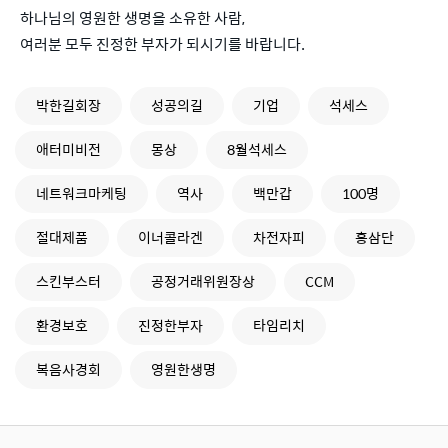
하나님의 영원한 생명을 소유한 사람,
여러분 모두 진정한 부자가 되시기를 바랍니다.
박한길회장
성공의길
기업
석세스
애터미비전
몽상
8월석세스
네트워크마케팅
역사
백만갑
100명
절대제품
이너콜라겐
차전자피
홍삼단
스킨부스터
공정거래위원장상
CCM
환경보호
진정한부자
타임리치
복음사경회
영원한생명