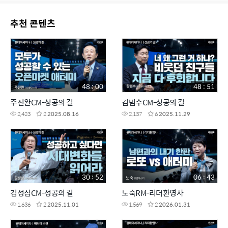
추천 콘텐츠
48 : 00
48 : 51
주진완CM-성공의 길
김범수CM-성공의 길
2,423
2
2025.08.16
2,137
6
2025.11.29
30 : 52
06 : 43
김성심CM-성공의 길
노숙RM-리더환영사
1,636
2
2025.11.01
1,569
2
2026.01.31