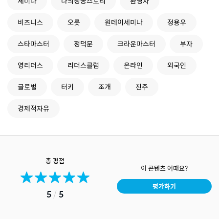
세미나
나의성공스토리
환영사
비즈니스
오롯
원데이세미나
정용우
스타마스터
정덕문
크라운마스터
부자
영리더스
리더스클럽
온라인
외국인
글로벌
터키
조개
진주
경제적자유
총 평점
이 콘텐츠 어때요?
평가하기
5
/
5