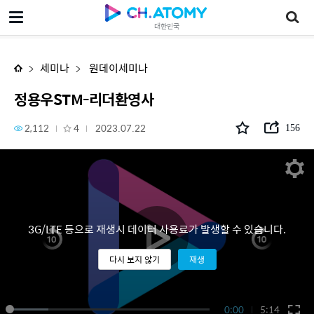
정용우STM-리더환영사
대한민국
세미나
원데이세미나
정용우STM-리더환영사
2,112
4
2023.07.22
156
3G/LTE 등으로 재생시 데이터 사용료가 발생할 수 있습니다.
다시 보지 않기
재생
0:00
5:14