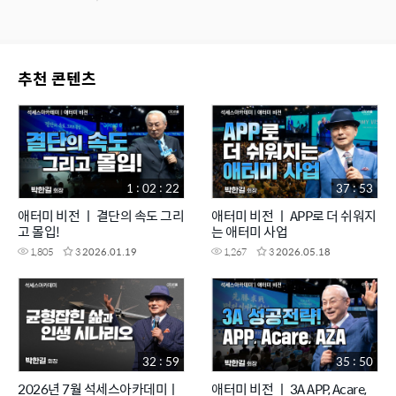
추천 콘텐츠
1 : 02 : 22
37 : 53
애터미 비전 ㅣ 결단의 속도 그리
애터미 비전 ㅣ APP로 더 쉬워지
고 몰입!
는 애터미 사업
1,805
3
2026.01.19
1,267
3
2026.05.18
32 : 59
35 : 50
2026년 7월 석세스아카데미ㅣ
애터미 비전 ㅣ 3A APP, Acare,