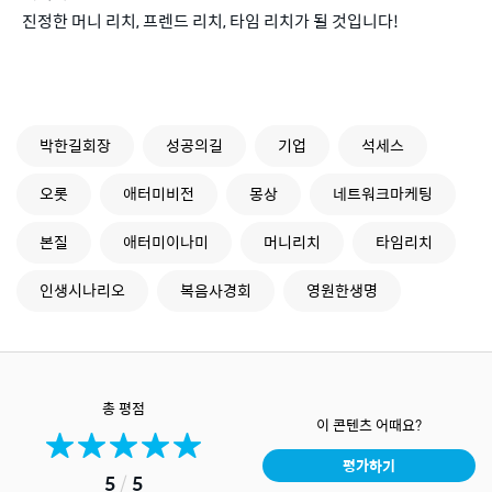
진정한 머니 리치, 프렌드 리치, 타임 리치가 될 것입니다!
박한길회장
성공의길
기업
석세스
오롯
애터미비전
몽상
네트워크마케팅
본질
애터미이나미
머니리치
타임리치
인생시나리오
복음사경회
영원한생명
총 평점
이 콘텐츠 어때요?
평가하기
5
/
5