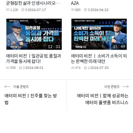
균형잡힌 삶과 인생시나리오ㅣ
AZA
박한길회장
1,108
5
2026.07.17
883
5
2026.06.22
12 : 33
35 : 49
애터미 비전 ㅣ일관공정, 품질과
애터미 비전 ㅣ 소비가 소득이 되
가격을 동시에 잡다!
는 완벽한 미래 대안
558
2
2026.08.01
476
1
2026.07.20
다음 콘텐츠
이전 콘텐츠
애터미 비전ㅣ진주를 찾는 방
애터미 비전ㅣ함께 성공하는
법
애터미 플랫폼 비즈니스