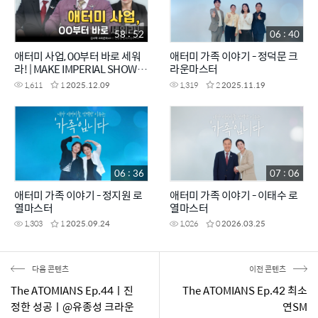
58 : 52
06 : 40
애터미 사업, 00부터 바로 세워
애터미 가족 이야기 - 정덕문 크
라! | MAKE IMPERIAL SHOW
라운마스터
EP.6
1,611
1
2025.12.09
1,319
2
2025.11.19
06 : 36
07 : 06
애터미 가족 이야기 - 정지원 로
애터미 가족 이야기 - 이태수 로
열마스터
열마스터
1,303
1
2025.09.24
1,026
0
2026.03.25
다음 콘텐츠
이전 콘텐츠
The ATOMIANS Ep.44ㅣ진
The ATOMIANS Ep.42 최소
정한 성공ㅣ@유종성 크라운
연SM