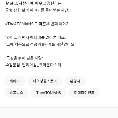
잘 살고, 사랑하며, 배우고 공헌하는
균형 잡힌 삶의 이야기를 들어보는 시간!
#TheATOMIANS 그 마흔세 번째 이야기
‘와이프가 먼저 애터미를 알아본 거죠.'’
'그때 처음으로 성공의 8단계를 깨달았어요'
'국경을 뛰어 넘은 사랑'
@김문겸·탈리야킴_크라운마스터
세미나
나의성공스토리
환영사
비즈니스
TheATOMIANS
디애터미언즈