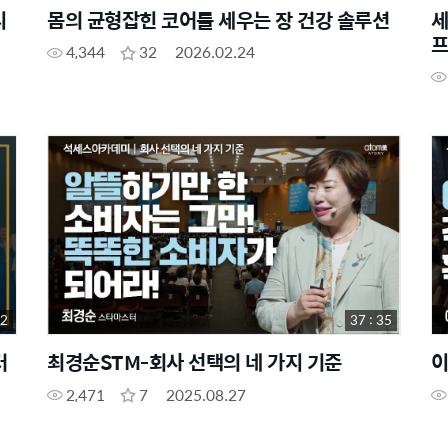
디
몸의 균형잡힌 코어를 세우는 장 건강 솔루션
세
프
4,344
32
2026.02.24
32
37 : 35
터
최경순STM-회사 선택의 네 가지 기준
이
2,471
7
2025.08.27