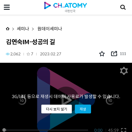
김연숙IM-성공의 길
대한민국
세미나
원데이세미나
김연숙IM-성공의 길
2,062
7
2023.02.27
111
3G/LTE 등으로 재생시 데이터 사용료가 발생할 수 있습니다.
다시 보지 않기
재생
0:00
45:59