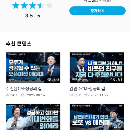
평가하기
3.5
/
5
추천 콘텐츠
48 : 00
48 : 51
주진완CM-성공의 길
김범수CM-성공의 길
2,411
2
2025.08.16
2,130
6
2025.11.29