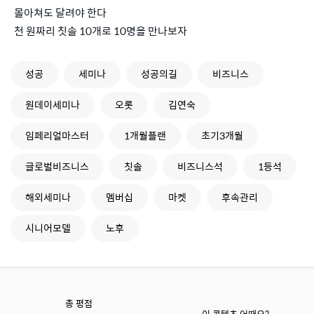
몰아쳐도 달려야 한다
천 원짜리 칫솔 10개로 10명을 만나보자
성공
세미나
성공의길
비즈니스
원데이세미나
오롯
김연숙
임페리얼마스터
1개월플랜
초기3개월
글로벌비즈니스
칫솔
비즈니스석
1등석
해외세미나
멤버십
마켓
후속관리
시니어모델
노후
총 평점
이 콘텐츠 어때요?