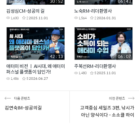
30 : 52
06 : 43
김성심CM-성공의 길
노숙RM-리더환영사
1,630
2
2025.11.01
1,564
2
2026.01.31
42 : 13
06 : 07
애터미 비전 ㅣ AI시대, 왜 애터미
주복선RM-리더환영사
퍼스널 플랫폼이 답인가!
1,480
5
2025.11.01
1,486
5
2026.06.27
다음 콘텐츠
이전 콘텐츠
김연숙IM-성공의길
고객중심 세일즈 3편, 낚시가
아닌 양식이다 - 소소클 하이
라이트 맛보기