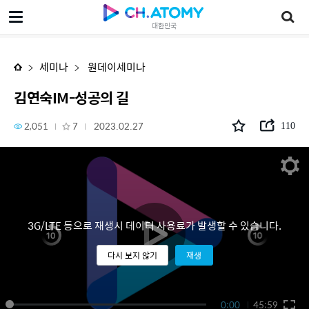
김연숙IM-성공의 길
대한민국
세미나
원데이세미나
김연숙IM-성공의 길
2,051
7
2023.02.27
110
3G/LTE 등으로 재생시 데이터 사용료가 발생할 수 있습니다.
다시 보지 않기
재생
0:00
45:59