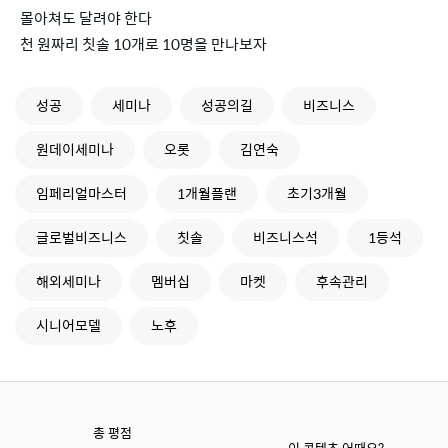
몰아쳐도 달려야 한다
천 원짜리 칫솔 10개로 10명을 만나보자
성공
세미나
성공의길
비즈니스
원데이세미나
오롯
김연숙
임페리얼마스터
1개월플랜
초기3개월
글로벌비즈니스
칫솔
비즈니스석
1등석
해외세미나
멤버십
마켓
후속관리
시니어모델
노후
총 평점
이 콘텐츠 어때요?