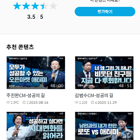
평가하기
3.5
/
5
추천 콘텐츠
48 : 00
48 : 51
주진완CM-성공의 길
김범수CM-성공의 길
2,392
2
2025.08.16
2,105
6
2025.11.29