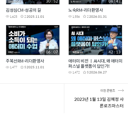
30 : 52
06 : 43
김성심CM-성공의 길
노숙RM-리더환영사
1,625
2
2025.11.01
1,556
2
2026.01.31
06 : 07
42 : 13
주복선RM-리더환영사
애터미 비전 ㅣ AI시대, 왜 애터미
퍼스널 플랫폼이 답인가!
1,477
5
2025.11.01
1,472
5
2026.06.27
이전 콘텐츠
2023년 1월 13일 김혜정 샤
론로즈마스터