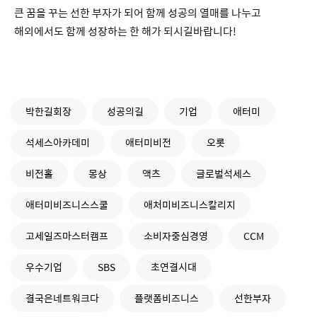
큰 꿈을 꾸는 선한 부자가 되어 함께 성공의 열매를 나누고
해외에서도 함께 성장하는 한 해가 되시길바랍니다!
박한길회장
성공의길
기업
애터미
석세스아카데미
애터미비전
오롯
비전홀
몽상
액츠
글로벌석세스
애터미비즈니스스쿨
애처미비즈니스칼리지
고세일즈마스터캠프
소비자중심경영
CCM
우수기업
SBS
초연결시대
결국은네트워크다
플랫폼비즈니스
선한부자