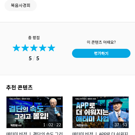
복음사경회
총 평점
이 콘텐츠 어때요?
평가하기
5
/
5
추천 콘텐츠
1 : 02 : 22
37 : 53
애터미 비전 ㅣ 결단의 속도 그리
애터미 비전 ㅣ APP로 더 쉬워지