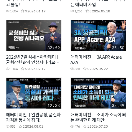
고 몰입!
는 애터미 사업
1,804
3
2026.01.19
1,266
3
2026.05.18
32 : 59
35 : 50
2026년 7월 석세스아카데미ㅣ
애터미 비전 ㅣ 3A APP, Acare,
균형잡힌 삶과 인생시나리오ㅣ
AZA
박한길회장
1,104
5
2026.07.17
883
5
2026.06.22
12 : 33
35 : 49
애터미 비전 ㅣ일관공정, 품질과
애터미 비전 ㅣ 소비가 소득이 되
가격을 동시에 잡다!
는 완벽한 미래 대안
552
2
2026.08.01
476
1
2026.07.20