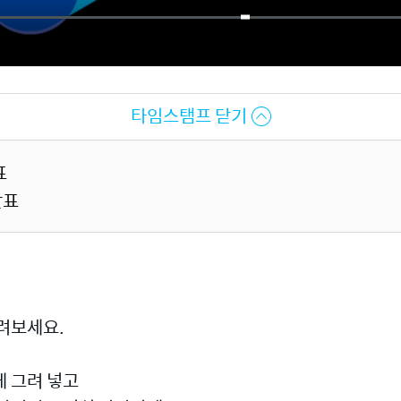
타임스탬프 닫기
표
발표
려보세요.
게 그려 넣고