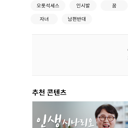
오롯석세스
인시발
꿈
자녀
남편반대
추천 콘텐츠