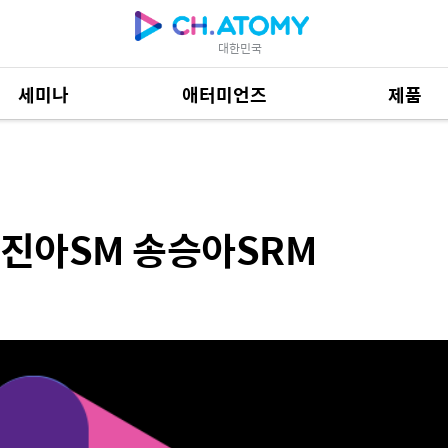
대한민국
세미나
애터미언즈
제품
승아SRM
제품 자료
684
진아SM 송승아SRM