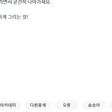
바라면서 굳건히 나아가세요.
게 그리는 것!
아카데미
다원중계
오롯
송승아