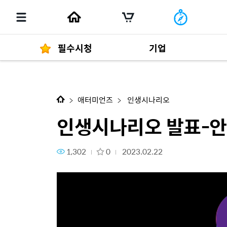
필수시청
기업
다음 콘텐츠
인생시나리오 발표-안진아SM 송
경영자 메세지
292
애터미언즈
인생시나리오
인생시나리오 발표-안
1,302
0
2023.02.22
발행물