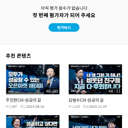
아직 평가 점수가 없습니다
첫 번째 평가자가 되어 주세요
평가하기
추천 콘텐츠
48 : 00
48 : 51
주진완CM-성공의 길
김범수CM-성공의 길
2,387
2
2025.08.16
2,105
6
2025.11.29