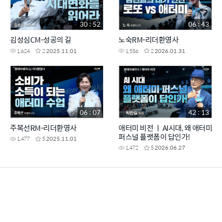
30 : 52
06 : 43
김성심CM-성공의 길
노숙RM-리더환영사
1,624
2
2025.11.01
1,556
2
2026.01.31
06 : 07
42 : 13
주복선RM-리더환영사
애터미 비전 ㅣ AI시대, 왜 애터미
퍼스널 플랫폼이 답인가!
1,477
5
2025.11.01
1,472
5
2026.06.27