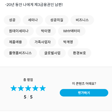
-20년 동안 나에게 제3금융권인 남편!
성공
세미나
성공의길
비즈니스
원데이세미나
박미영
WHY애터미
제품애용
가족사업자
박계영
플랫폼비즈니스
글로벌사업
환경보호
총 평점
이 콘텐츠 어때요?
평가하기
5
/
5