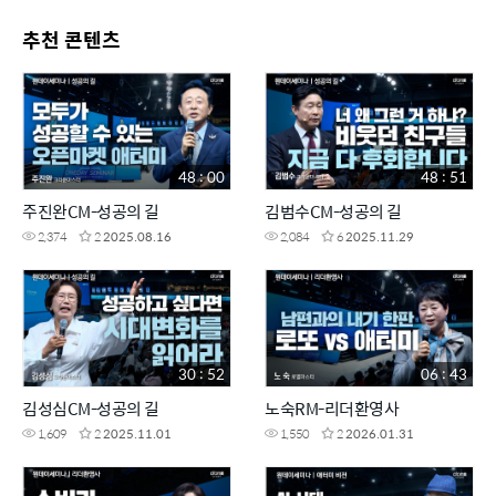
추천 콘텐츠
48 : 00
48 : 51
주진완CM-성공의 길
김범수CM-성공의 길
2,374
2
2025.08.16
2,084
6
2025.11.29
30 : 52
06 : 43
김성심CM-성공의 길
노숙RM-리더환영사
1,609
2
2025.11.01
1,550
2
2026.01.31