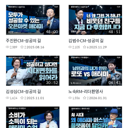
48 : 00
48 : 51
주진완CM-성공의 길
김범수CM-성공의 길
2,389
2
2025.08.16
2,105
6
2025.11.29
30 : 52
06 : 43
김성심CM-성공의 길
노숙RM-리더환영사
1,624
2
2025.11.01
1,556
2
2026.01.31