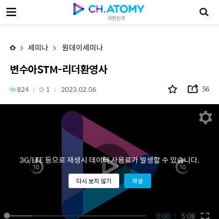
변수아STM-리더환영사
대한민국
세미나
원데이세미나
변수아STM-리더환영사
824
1
2023.02.06
56
3G/LTE 등으로 재생시 데이터 사용료가 발생할 수 있습니다.
다시 보지 않기
재생
0:00
5:08