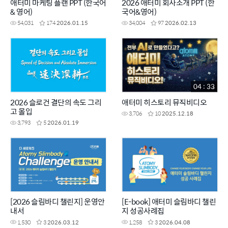
애터미 마케팅 플랜 PPT (한국어
2026 애터미 회사소개 PPT (한
& 영어)
국어&영어)
54,031
174
2026.01.15
34,004
97
2026.02.13
04 : 33
2026 슬로건 결단의 속도 그리
애터미 히스토리 뮤직비디오
고 몰입
3,706
10
2025.12.18
3,793
5
2026.01.19
[2026 슬림바디 챌린지] 운영안
[E-book] 애터미 슬림바디 챌린
내서
지 성공사례집
1,530
3
2026.03.12
1,258
3
2026.04.08