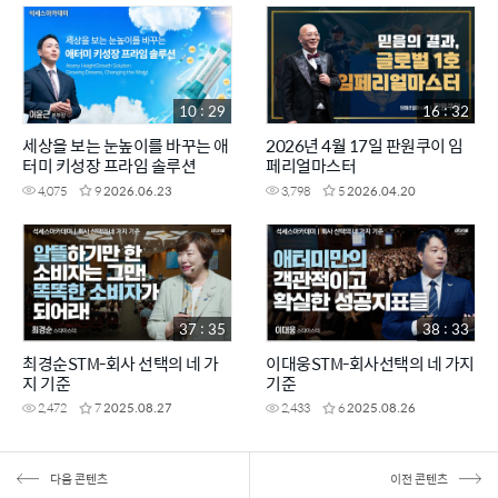
10 : 29
16 : 32
세상을 보는 눈높이를 바꾸는 애
2026년 4월 17일 판원쿠이 임
터미 키성장 프라임 솔루션
페리얼마스터
4,075
9
2026.06.23
3,798
5
2026.04.20
37 : 35
38 : 33
최경순STM-회사 선택의 네 가
이대웅STM-회사선택의 네 가지
지 기준
기준
2,472
7
2025.08.27
2,433
6
2025.08.26
다음 콘텐츠
이전 콘텐츠