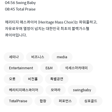
04:56 Swing Baby
08:45 Total Praise
헤리티지 매스콰이어 (Heritage Mass Choir)는 파워풀하고,
자유로우며 열정이 넘치는 대한민국 최초의 블랙가스펠
콰이어입니다.
세미나
비즈니스
media
Entertainment
E&M
석세스아카데미
오롯
비전홀
특별공연
헤리티지매스콰이어
모여라
swingbaby
TotalPraise
합창
퍼포먼스
싱포골드