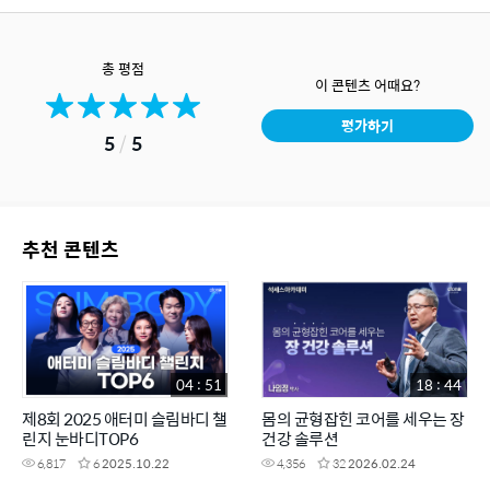
총 평점
이 콘텐츠 어때요?
평가하기
5
/
5
추천 콘텐츠
04 : 51
18 : 44
제8회 2025 애터미 슬림바디 챌
몸의 균형잡힌 코어를 세우는 장
린지 눈바디TOP6
건강 솔루션
6,817
6
2025.10.22
4,356
32
2026.02.24