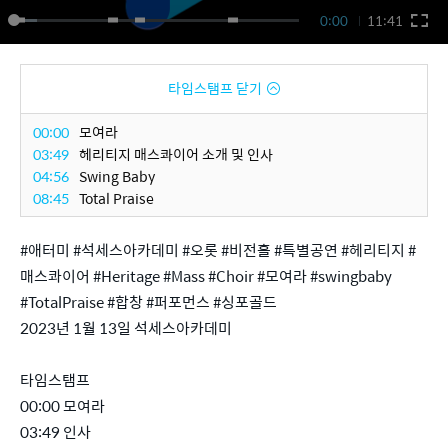
0:00
11:41
타임스탬프 닫기
00:00
모여라
03:49
헤리티지 매스콰이어 소개 및 인사
04:56
Swing Baby
08:45
Total Praise
#애터미 #석세스아카데미 #오롯 #비전홀 #특별공연 #헤리티지 #
매스콰이어 #Heritage #Mass #Choir #모여라 #swingbaby
#TotalPraise #합창 #퍼포먼스 #싱포골드
2023년 1월 13일 석세스아카데미
타임스탬프
00:00 모여라
03:49 인사