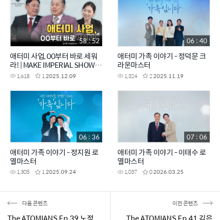
58 : 52
06 : 40
애터미 사업, 00부터 바로 세워
애터미 가족 이야기 - 정덕문 크
라! | MAKE IMPERIAL SHOW
라운마스터
EP.6
1,618
1
2025.12.09
1,324
2
2025.11.19
06 : 36
07 : 06
애터미 가족 이야기 - 정지원 로
애터미 가족 이야기 - 이태수 로
열마스터
열마스터
1,305
1
2025.09.24
1,037
0
2026.03.25
다음 콘텐츠
이전 콘텐츠
The ATOMIANS Ep.39 노정
The ATOMIANS Ep.41 김은