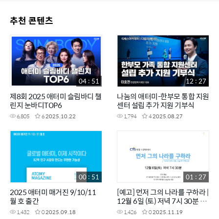
추천 콘텐츠
04 : 51
12 : 27
제8회 2025 애터미 슬림바디 챌
나눔의 애터미-한부모 통합 지원
린지 눈바디TOP6
센터 설립 추가 지원 기부식
6,805
6
2025.10.22
1,794
4
2025.08.27
00 : 51
01 : 27
2025 애터미 매거진 9/10/11
[예고] 먼저 그의 나라를 구하라 |
월 호 출간
12월 6일 (토) 저녁 7시 30분 방
송 | 140년 전의 사랑, 오늘의 사
1,432
0
2025.09.18
1,426
0
2025.11.19
명으로 | CTS특집다큐