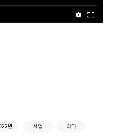
022년
사업
리더