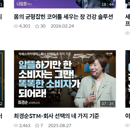
51
18 : 44
디
몸의 균형잡힌 코어를 세우는 장 건강 솔루션
세
프
4,301
30
2026.02.24
32
37 : 35
터
최경순STM-회사 선택의 네 가지 기준
이
2,463
7
2025.08.27