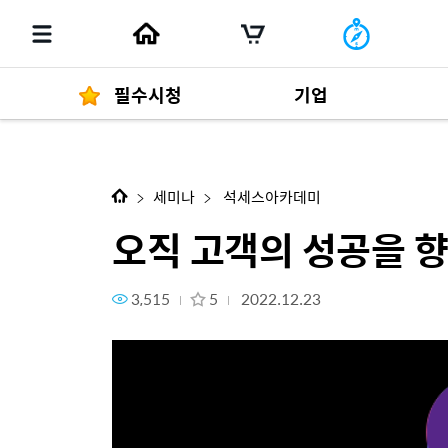
필수시청
기업
다음 콘텐츠
오직 고객의 성공을 향해 달려온 2
경영자 메세지
292
세미나
석세스아카데미
오직 고객의 성공을 향
3,515
5
2022.12.23
발행물