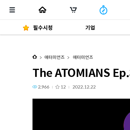
필수시청
기업
다음 콘텐츠
The ATOMIANS Ep.38 박광욱C
경영자 메세지
292
애터미언즈
애터미언즈
The ATOMIANS E
2,966
12
2022.12.22
발행물