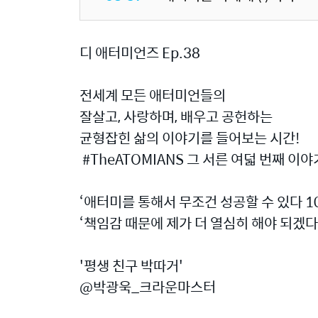
디 애터미언즈 Ep.38
전세계 모든 애터미언들의
잘살고, 사랑하며, 배우고 공헌하는
균형잡힌 삶의 이야기를 들어보는 시간!
#TheATOMIANS 그 서른 여덟 번째 이
‘애터미를 통해서 무조건 성공할 수 있다 1
‘책임감 때문에 제가 더 열심히 해야 되겠
'평생 친구 박따거'
@박광욱_크라운마스터