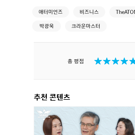
애터미언즈
비즈니스
TheATO
박광욱
크라운마스터
총 평점
추천 콘텐츠