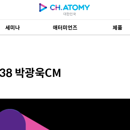
대한민국
세미나
애터미언즈
제품
M
제품 자료
684
p.38 박광욱CM