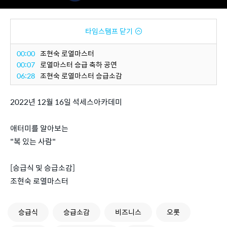
타임스탬프 닫기
00:00
조현숙 로열마스터
00:07
로열마스터 승급 축하 공연
06:28
조현숙 로열마스터 승급소감
2022년 12월 16일 석세스아카데미
애터미를 알아보는
"복 있는 사람"
[승급식 및 승급소감]
조현숙 로열마스터
승급식
승급소감
비즈니스
오롯