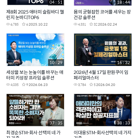
04 : 51
18 : 44
제8회 2025 애터미 슬림바디 챌
몸의 균형잡힌 코어를 세우는 장
린지 눈바디TOP6
건강 솔루션
6,785
6
2025.10.22
4,331
32
2026.02.24
10 : 29
16 : 32
세상을 보는 눈높이를 바꾸는 애
2026년 4월 17일 판원쿠이 임
터미 키성장 프라임 솔루션
페리얼마스터
4,035
9
2026.06.23
3,784
5
2026.04.20
37 : 35
38 : 33
최경순STM-회사 선택의 네 가
이대웅STM-회사선택의 네 가지
지 기준
기준