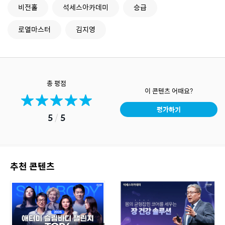
비전홀
석세스아카데미
승급
로열마스터
김지영
총 평점
이 콘텐츠 어때요?
평가하기
5
/
5
추천 콘텐츠