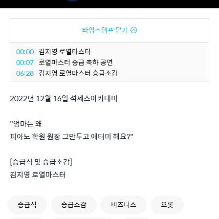
타임스탬프 닫기
00:00
김지영 로열마스터
00:07
로열마스터 승급 축하 공연
06:28
김지영 로열마스터 승급소감
2022년 12월 16일 석세스아카데미
"엄마는 왜
피아노 학원 원장 그만두고 애터미 해요?"
[승급식 및 승급소감]
김지영 로열마스터
승급식
승급소감
비즈니스
오롯