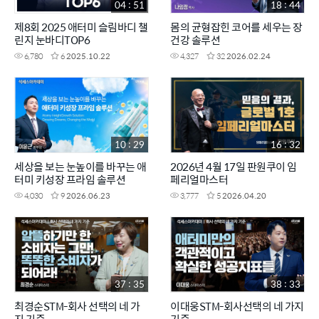
04 : 51
18 : 44
제8회 2025 애터미 슬림바디 챌
몸의 균형잡힌 코어를 세우는 장
린지 눈바디TOP6
건강 솔루션
6,780
6
2025.10.22
4,327
32
2026.02.24
10 : 29
16 : 32
세상을 보는 눈높이를 바꾸는 애
2026년 4월 17일 판원쿠이 임
터미 키성장 프라임 솔루션
페리얼마스터
4,030
9
2026.06.23
3,777
5
2026.04.20
37 : 35
38 : 33
최경순STM-회사 선택의 네 가
이대웅STM-회사선택의 네 가지
지 기준
기준