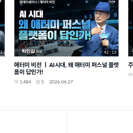
43
42 : 13
애터미 비전 ㅣ AI시대, 왜 애터미 퍼스널 플랫
주
폼이 답인가!
1,484
5
2026.06.27