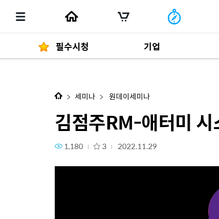
필수시청
기업
다음 콘텐츠
김점주RM-애터미 시스템 소득
경영자 메세지
292
세미나
원데이세미나
김점주RM-애터미 시
1,180
3
2022.11.29
발행물