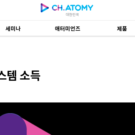
대한민국
세미나
애터미언즈
제품
제품 자료
685
스템 소득