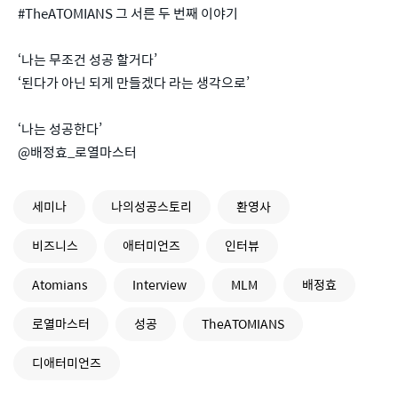
#TheATOMIANS 그 서른 두 번째 이야기
‘나는 무조건 성공 할거다’
‘된다가 아닌 되게 만들겠다 라는 생각으로’
‘나는 성공한다’
@배정효_로열마스터
세미나
나의성공스토리
환영사
비즈니스
애터미언즈
인터뷰
Atomians
Interview
MLM
배정효
로열마스터
성공
TheATOMIANS
디애터미언즈