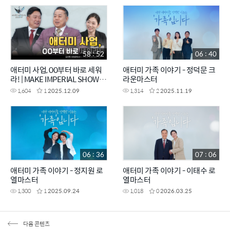
58 : 52
06 : 40
애터미 사업, 00부터 바로 세워
애터미 가족 이야기 - 정덕문 크
라! | MAKE IMPERIAL SHOW
라운마스터
EP.6
1,604
1
2025.12.09
1,314
2
2025.11.19
06 : 36
07 : 06
애터미 가족 이야기 - 정지원 로
애터미 가족 이야기 - 이태수 로
열마스터
열마스터
1,300
1
2025.09.24
1,018
0
2026.03.25
다음 콘텐츠