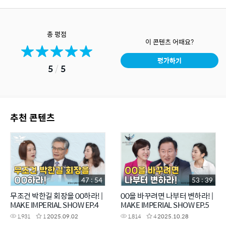
총 평점
이 콘텐츠 어때요?
평가하기
5
/
5
추천 콘텐츠
47 : 54
53 : 39
무조건 박한길 회장을 00하라! |
00을 바꾸려면 나부터 변하라! |
MAKE IMPERIAL SHOW EP.4
MAKE IMPERIAL SHOW EP.5
1,931
1
2025.09.02
1,814
4
2025.10.28